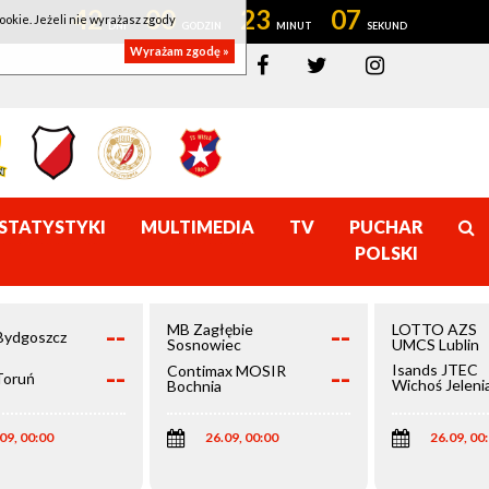
42
00
23
07
ookie. Jeżeli nie wyrażasz zgody
Wyrażam zgodę »
STATYSTYKI
MULTIMEDIA
TV
PUCHAR
POLSKI
--
--
MB Zagłębie
LOTTO AZS
Bydgoszcz
Sosnowiec
UMCS Lublin
--
--
Isands JTEC
Contimax MOSIR
Toruń
Wichoś Jeleni
Bochnia
Góra
09, 00:00
26.09, 00:00
26.09, 00