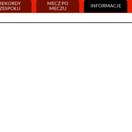
REKORDY
MECZ PO
INFORMACJE
ZESPOŁU
MECZU