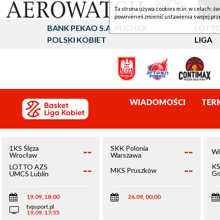
Ta strona używa cookies m.in. w celach: św
powinieneś zmienić ustawienia swojej prz
BANK PEKAO S.A. PUCHAR
LOTTO
POLSKI KOBIET
LIGA
WIADOMOŚCI
TER
--
--
1KS Ślęza
SKK Polonia
Wi
Wrocław
Warszawa
--
--
KS
LOTTO AZS
MKS Pruszków
Go
UMCS Lublin
Wi
19.09, 18:00
26.09, 00:00
tvpsport.pl
19.09, 17:55