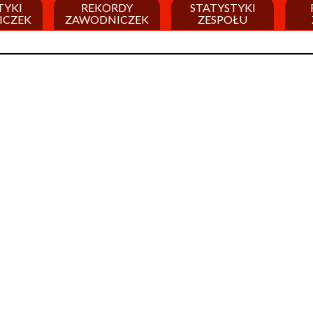
TYKI
REKORDY
STATYSTYKI
ICZEK
ZAWODNICZEK
ZESPOŁU