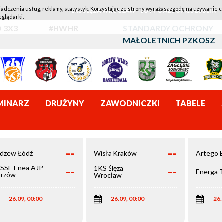
iadczenia usług, reklamy, statystyk. Korzystając ze strony wyrażasz zgodę na używanie c
1KS ŚLĘZA WROCŁAW - LOTTO AZS UMCS LUBLIN
eglądarki.
 3X3
#HWHR
STANDARDY OCHRONY
MAŁOLETNICH PZKOSZ
MINARZ
DRUŻYNY
ZAWODNICZKI
TABELE
--
--
dzew Łódź
Wisła Kraków
Artego 
--
--
SSE Enea AJP
1KS Ślęza
Energa 
rzów
Wrocław
elkopolski
26.09, 00:00
26.09, 00:00
26.