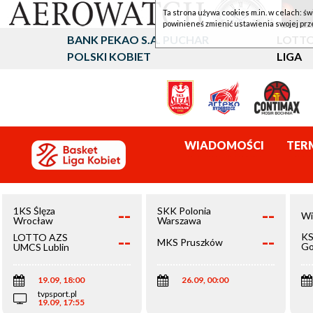
Ta strona używa cookies m.in. w celach: św
powinieneś zmienić ustawienia swojej prz
BANK PEKAO S.A. PUCHAR
LOTTO
POLSKI KOBIET
LIGA
WIADOMOŚCI
TER
--
--
1KS Ślęza
SKK Polonia
Wi
Wrocław
Warszawa
--
--
KS
LOTTO AZS
MKS Pruszków
Go
UMCS Lublin
Wi
19.09, 18:00
26.09, 00:00
tvpsport.pl
19.09, 17:55