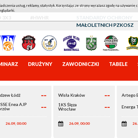
iadczenia usług, reklamy, statystyk. Korzystając ze strony wyrażasz zgodę na używanie c
1KS ŚLĘZA WROCŁAW - LOTTO AZS UMCS LUBLIN
eglądarki.
 3X3
#HWHR
STANDARDY OCHRONY
MAŁOLETNICH PZKOSZ
MINARZ
DRUŻYNY
ZAWODNICZKI
TABELE
--
--
dzew Łódź
Wisła Kraków
Artego 
--
--
SSE Enea AJP
1KS Ślęza
Energa 
rzów
Wrocław
elkopolski
26.09, 00:00
26.09, 00:00
26.