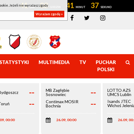
41
08
41
36
ookie. Jeżeli nie wyrażasz zgody
Wyrażam zgodę »
STATYSTYKI
MULTIMEDIA
TV
PUCHAR
POLSKI
--
--
MB Zagłębie
LOTTO AZS
Bydgoszcz
Sosnowiec
UMCS Lublin
--
--
Isands JTEC
Contimax MOSIR
Toruń
Wichoś Jeleni
Bochnia
Góra
09, 00:00
26.09, 00:00
26.09, 00