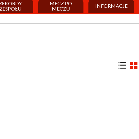
REKORDY
MECZ PO
INFORMACJE
ZESPOŁU
MECZU