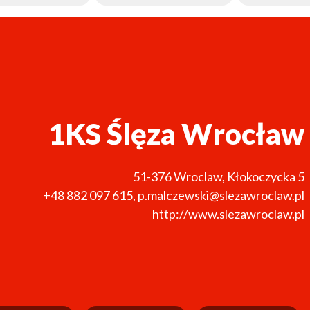
1KS Ślęza Wrocław
51-376
Wroclaw
,
Kłokoczycka 5
+48 882 097 615
,
p.malczewski@slezawroclaw.pl
http://www.slezawroclaw.pl