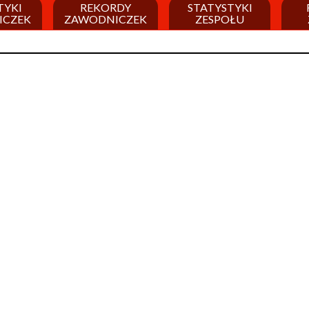
TYKI
REKORDY
STATYSTYKI
ICZEK
ZAWODNICZEK
ZESPOŁU