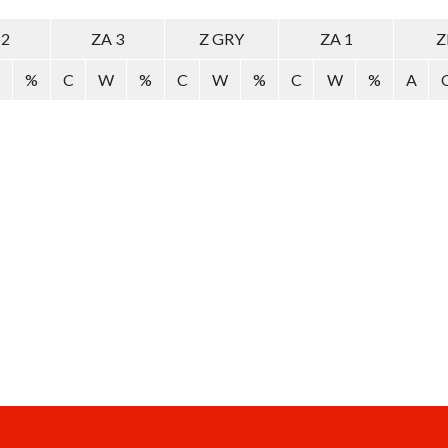
 2
ZA 3
Z GRY
ZA 1
Z
%
C
W
%
C
W
%
C
W
%
A