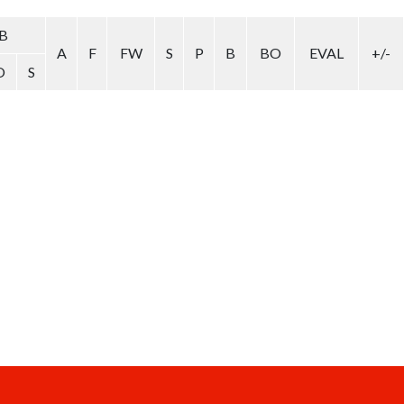
B
A
F
FW
S
P
B
BO
EVAL
+/-
O
S