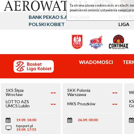
Ta strona używa cookies m.in. w celach: św
powinieneś zmienić ustawienia swojej prz
BANK PEKAO S.A. PUCHAR
LOTTO
POLSKI KOBIET
LIGA
WIADOMOŚCI
TER
--
--
1KS Ślęza
SKK Polonia
Wi
Wrocław
Warszawa
--
--
KS
LOTTO AZS
MKS Pruszków
Go
UMCS Lublin
Wi
19.09, 18:00
26.09, 00:00
tvpsport.pl
19.09, 17:55