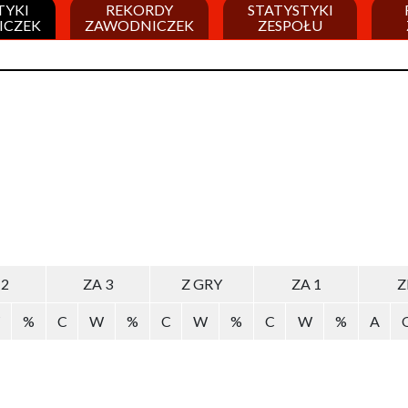
TYKI
REKORDY
STATYSTYKI
ICZEK
ZAWODNICZEK
ZESPOŁU
 2
ZA 3
Z GRY
ZA 1
Z
%
C
W
%
C
W
%
C
W
%
A