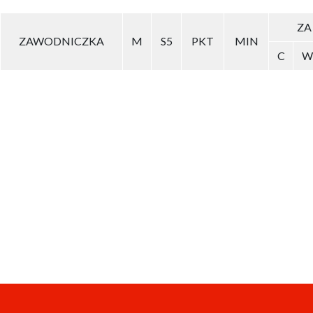
ZA
ZAWODNICZKA
M
S5
PKT
MIN
C
W