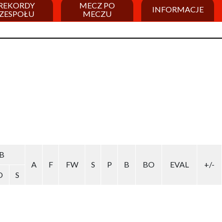
REKORDY
MECZ PO
INFORMACJE
ZESPOŁU
MECZU
B
A
F
FW
S
P
B
BO
EVAL
+/-
O
S