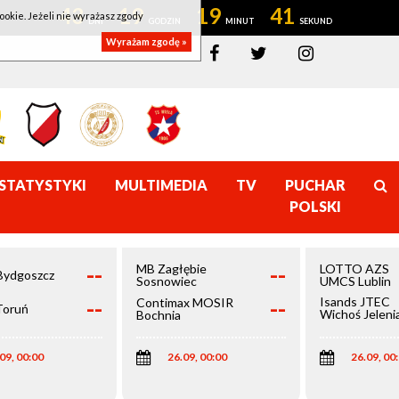
43
19
19
41
ookie. Jeżeli nie wyrażasz zgody
Wyrażam zgodę »
STATYSTYKI
MULTIMEDIA
TV
PUCHAR
POLSKI
--
--
MB Zagłębie
LOTTO AZS
Bydgoszcz
Sosnowiec
UMCS Lublin
--
--
Isands JTEC
Contimax MOSIR
Toruń
Wichoś Jeleni
Bochnia
Góra
09, 00:00
26.09, 00:00
26.09, 00