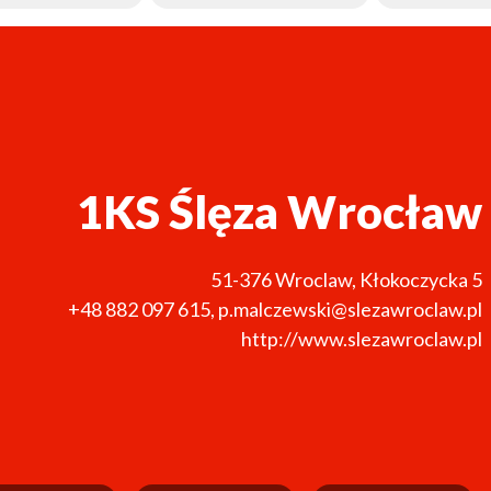
1KS Ślęza Wrocław
51-376
Wroclaw
,
Kłokoczycka 5
+48 882 097 615
,
p.malczewski@slezawroclaw.pl
http://www.slezawroclaw.pl