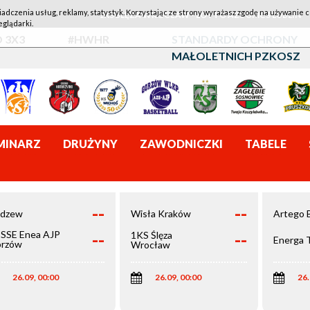
iadczenia usług, reklamy, statystyk. Korzystając ze strony wyrażasz zgodę na używanie c
1KS ŚLĘZA WROCŁAW - LOTTO AZS UMCS LUBLIN
eglądarki.
 3X3
#HWHR
STANDARDY OCHRONY
MAŁOLETNICH PZKOSZ
MINARZ
DRUŻYNY
ZAWODNICZKI
TABELE
--
--
dzew
Wisła Kraków
Artego 
--
--
SSE Enea AJP
1KS Ślęza
Energa 
rzów
Wrocław
elkopolski
26.09, 00:00
26.09, 00:00
26.