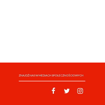
ZNAJDŹ NAS W MEDIACH SPOŁECZNOŚCIOWYCH