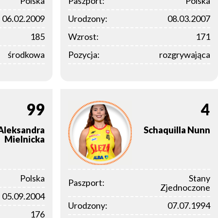
Polska
Paszport:
Polska
06.02.2009
Urodzony:
08.03.2007
185
Wzrost:
171
środkowa
Pozycja:
rozgrywająca
99
4
Aleksandra
Schaquilla
Nunn
Mielnicka
Polska
Stany
Paszport:
Zjednoczone
05.09.2004
Urodzony:
07.07.1994
176