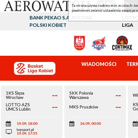
Ta strona używa cookies m.in. w celach: św
powinieneś zmienić ustawienia swojej prz
BANK PEKAO S.A. PUCHAR
LOTTO
POLSKI KOBIET
LIGA
WIADOMOŚCI
TER
--
--
1KS Ślęza
SKK Polonia
Wi
Wrocław
Warszawa
--
--
KS
LOTTO AZS
MKS Pruszków
Go
UMCS Lublin
Wi
19.09, 18:00
26.09, 00:00
tvpsport.pl
19.09, 17:55