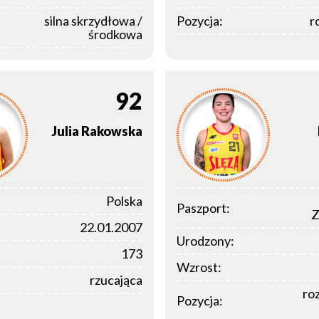
silna skrzydłowa /
Pozycja:
r
środkowa
92
Julia
Rakowska
Polska
Paszport:
Z
22.01.2007
Urodzony:
173
Wzrost:
rzucająca
ro
Pozycja: