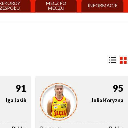
REKORDY
MECZ PO
INFORMACJE
ZESPOŁU
MECZU
91
95
Iga
Jasik
Julia
Koryzna