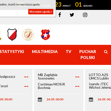
42
13
23
00
ookie. Jeżeli nie wyrażasz zgody
Wyrażam zgodę »
STATYSTYKI
MULTIMEDIA
TV
PUCHAR
POLSKI
--
--
MB Zagłębie
LOTTO AZS
Bydgoszcz
Sosnowiec
UMCS Lublin
--
--
Isands JTEC
Contimax MOSIR
Toruń
Wichoś Jeleni
Bochnia
Góra
09, 00:00
26.09, 00:00
26.09, 00