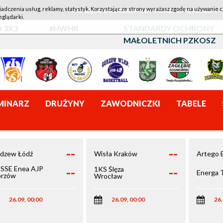
iadczenia usług, reklamy, statystyk. Korzystając ze strony wyrażasz zgodę na używanie c
1KS ŚLĘZA WROCŁAW - LOTTO AZS UMCS LUBLIN
eglądarki.
 3X3
#HWHR
STANDARDY OCHRONY
MAŁOLETNICH PZKOSZ
MINARZ
DRUŻYNY
ZAWODNICZKI
TABELE
--
--
dzew Łódź
Wisła Kraków
Artego 
--
--
SSE Enea AJP
1KS Ślęza
Energa 
rzów
Wrocław
elkopolski
26.09, 00:00
26.09, 00:00
26.