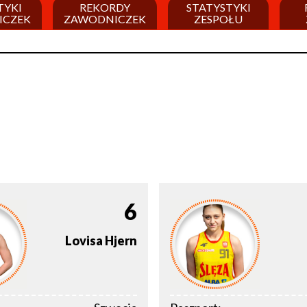
TYKI
REKORDY
STATYSTYKI
ICZEK
ZAWODNICZEK
ZESPOŁU
6
Lovisa
Hjern